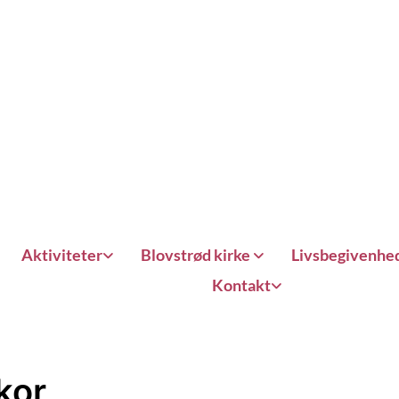
Aktiviteter
Blovstrød kirke
Livsbegivenhe
Kontakt
kor