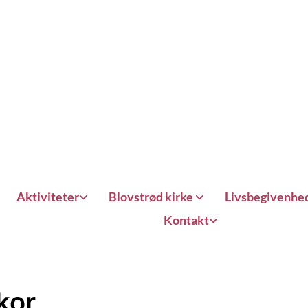
Aktiviteter
Blovstrød kirke
Livsbegivenhe
Kontakt
kor