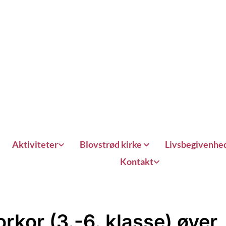
Aktiviteter
Blovstrød kirke
Livsbegivenhe
Kontakt
orkor (3.-6. klasse) øver