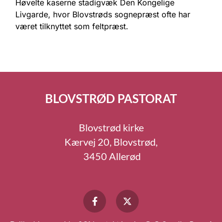
Høvelte kaserne stadigvæk Den Kongelige
Livgarde, hvor Blovstrøds sognepræst ofte har
været tilknyttet som feltpræst.
BLOVSTRØD PASTORAT
Blovstrød kirke
Kærvej 20, Blovstrød,
3450 Allerød